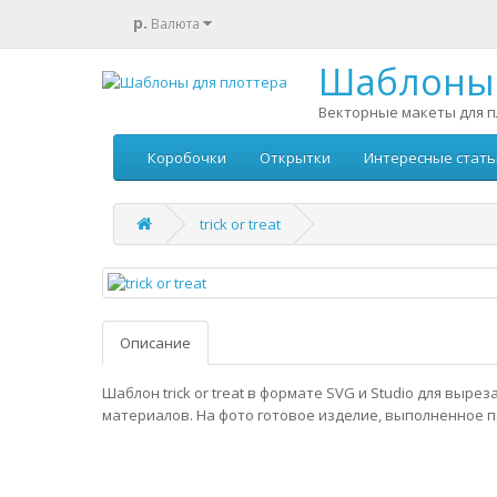
р.
Валюта
Шаблоны 
Векторные макеты для п
Коробочки
Открытки
Интересные стать
trick or treat
Описание
Шаблон trick or treat в формате SVG и Studio для выре
материалов. На фото готовое изделие, выполненное п