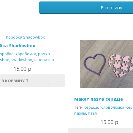
В корзину
бка Shadowbox
оробка
,
коробочки
,
рамка
wbox
,
shadowbox
,
генератор
15.00 р.
В КОРЗИНУ
Макет пазла сердце
Теги:
сердце
,
головоломка
,
сер
пазлы
,
пазл
15.00 р.