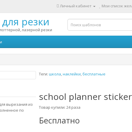
Личный кабинет
Мои список жела
для резки
лоттерной, лазерной резки
и
Теги:
школа
,
наклейки
,
бесплатные
school planner sticke
 для вырезания из
Товар купили: 24 раза
полненное по
Бесплатно