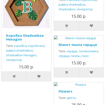
рамка shadowbox
,
shadowbox
,
генератор
15.00 р.
Коробка Shadowbox
Hexagon
Макет пазла сердце
Теги:
коробка
,
коробочки
,
рамка shadowbox
,
Теги:
сердце
,
головоломка
,
shadowbox hexagon
,
сердца
,
пазлы
,
пазл
генератор
15.00 р.
15.00 р.
Flowers
Теги:
цветы
25.00 р.