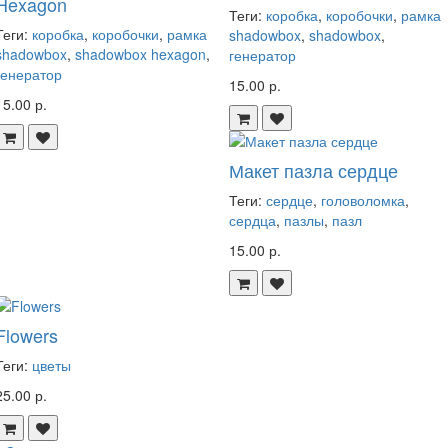
Hexagon
Теги:
коробка
,
коробочки
,
рамка
Теги:
коробка
,
коробочки
,
рамка
shadowbox
,
shadowbox
,
shadowbox
,
shadowbox hexagon
,
генератор
генератор
15.00 р.
15.00 р.
Макет пазла сердце
Теги:
сердце
,
головоломка
,
сердца
,
пазлы
,
пазл
15.00 р.
Flowers
Теги:
цветы
25.00 р.