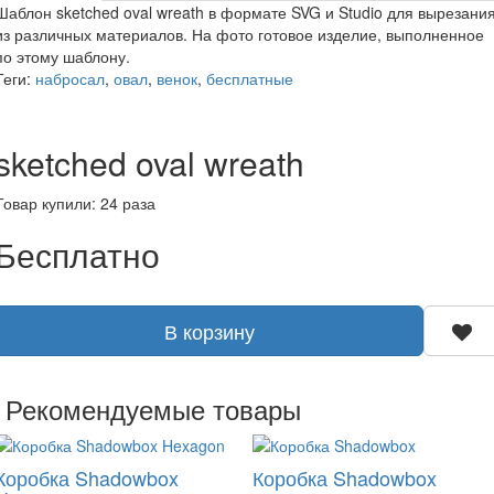
Шаблон sketched oval wreath в формате SVG и Studio для вырезани
из различных материалов. На фото готовое изделие, выполненное
по этому шаблону.
Теги:
набросал
,
овал
,
венок
,
бесплатные
sketched oval wreath
Товар купили: 24 раза
Бесплатно
В корзину
Рекомендуемые товары
Коробка Shadowbox
Коробка Shadowbox