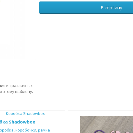
В корзину
ния из различных
о этому шаблону.
бка Shadowbox
оробка
,
коробочки
,
рамка