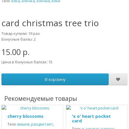
Теги:
елка
,
елочка
,
елочки
,
елки
card christmas tree trio
Товар купили: 19 раз
Бонусные баллы: 2
15.00 р.
Цена в бонусных баллах: 15
В корзину
Рекомендуемые товары
cherry blossoms
'x o' heart pocket
card
Теги:
вишня
,
расцветает
,
Теги:
о
,
сердце
,
карман
,