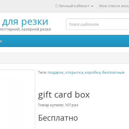
Личный кабинет
Мои список жела
для резки
лоттерной, лазерной резки
и
Теги:
подарок
,
открытка
,
коробка
,
бесплатные
gift card box
Товар купили: 107 раз
Бесплатно