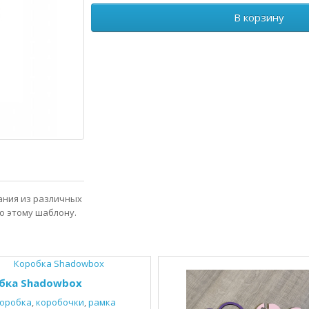
В корзину
зания из различных
о этому шаблону.
бка Shadowbox
оробка
,
коробочки
,
рамка