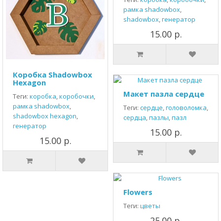
рамка shadowbox
,
shadowbox
,
генератор
15.00 р.
Коробка Shadowbox
Hexagon
Макет пазла сердце
Теги:
коробка
,
коробочки
,
рамка shadowbox
,
Теги:
сердце
,
головоломка
,
shadowbox hexagon
,
сердца
,
пазлы
,
пазл
генератор
15.00 р.
15.00 р.
Flowers
Теги:
цветы
25.00 р.