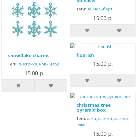
3d easel
Теги:
3d
,
мольберт
15.00 р.
flourish
snowflake charms
15.00 р.
Теги:
снежинка
,
новый год
15.00 р.
christmas tree
pyramid box
Теги:
елка
,
елочка
,
елочки
,
елки
15.00 р.