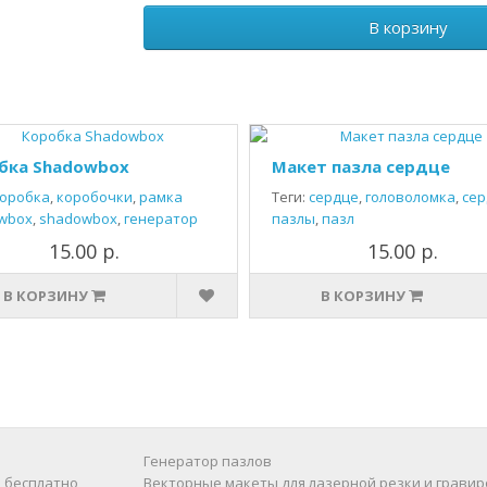
В корзину
бка Shadowbox
Макет пазла сердце
оробка
,
коробочки
,
рамка
Теги:
сердце
,
головоломка
,
сер
wbox
,
shadowbox
,
генератор
пазлы
,
пазл
15.00 р.
15.00 р.
В КОРЗИНУ
В КОРЗИНУ
Генератор пазлов
 бесплатно
Векторные макеты для лазерной резки и гравир