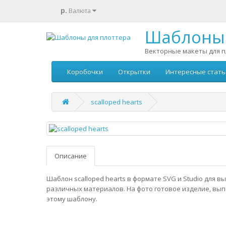
р.
Валюта
Шаблоны 
Векторные макеты для п
Коробочки
Открытки
Интересные стать
scalloped hearts
Описание
Шаблон scalloped hearts в формате SVG и Studio для в
различных материалов. На фото готовое изделие, вы
этому шаблону.