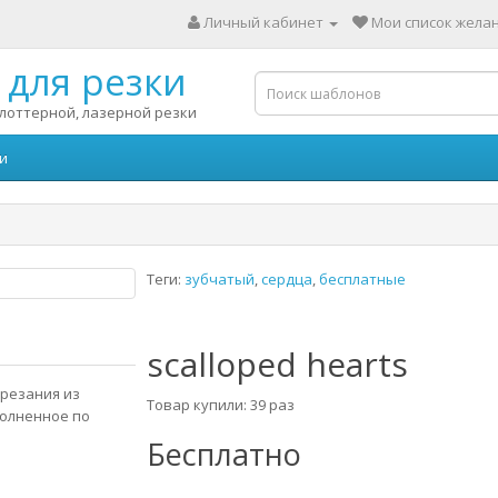
Личный кабинет
Мои список желан
для резки
лоттерной, лазерной резки
и
Теги:
зубчатый
,
сердца
,
бесплатные
scalloped hearts
ырезания из
Товар купили: 39 раз
полненное по
Бесплатно