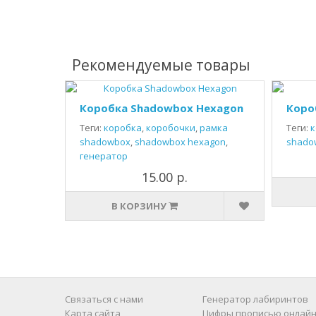
Рекомендуемые товары
Коробка Shadowbox Hexagon
Коро
Теги:
коробка
,
коробочки
,
рамка
Теги:
к
shadowbox
,
shadowbox hexagon
,
shado
генератор
15.00 р.
В КОРЗИНУ
Связаться с нами
Генератор лабиринтов
Карта сайта
Цифры прописью онлайн