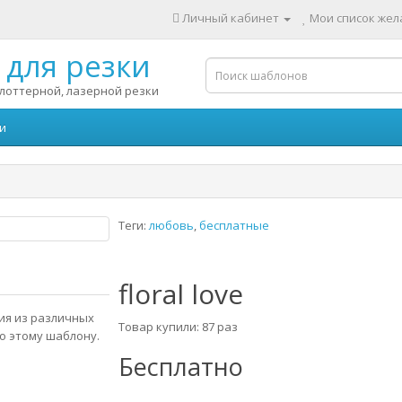
Личный кабинет
Мои список жела
для резки
лоттерной, лазерной резки
и
Теги:
любовь
,
бесплатные
floral love
ния из различных
Товар купили: 87 раз
о этому шаблону.
Бесплатно