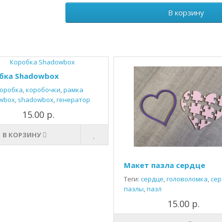
В корзину
бка Shadowbox
оробка
,
коробочки
,
рамка
wbox
,
shadowbox
,
генератор
15.00 р.
В КОРЗИНУ
Макет пазла сердце
Теги:
сердце
,
головоломка
,
сер
пазлы
,
пазл
15.00 р.