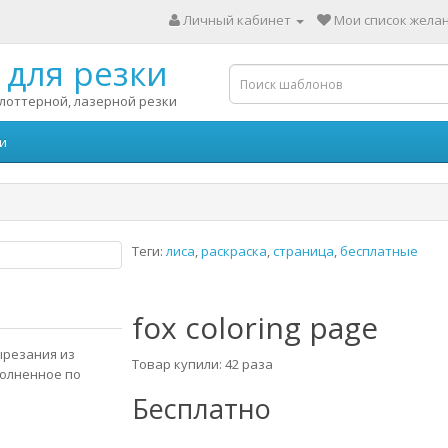
Личный кабинет
Мои список желан
для резки
лоттерной, лазерной резки
и
Теги:
лиса
,
раскраска
,
страница
,
бесплатные
fox coloring page
вырезания из
Товар купили: 42 раза
полненное по
Бесплатно