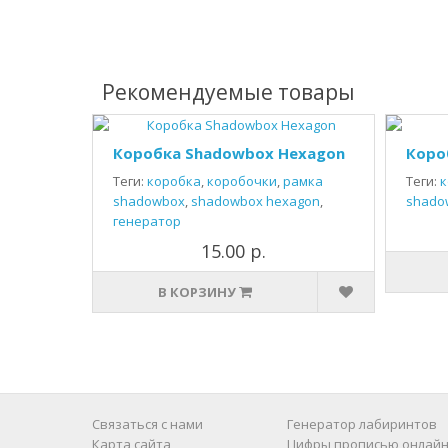
Рекомендуемые товары
Коробка Shadowbox Hexagon
Коро
Теги:
коробка
,
коробочки
,
рамка
Теги:
к
shadowbox
,
shadowbox hexagon
,
shado
генератор
15.00 р.
В КОРЗИНУ
Связаться с нами
Генератор лабиринтов
Карта сайта
Цифры прописью онлайн