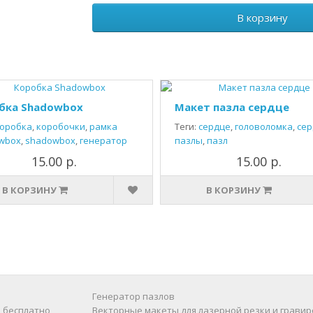
В корзину
бка Shadowbox
Макет пазла сердце
оробка
,
коробочки
,
рамка
Теги:
сердце
,
головоломка
,
сер
wbox
,
shadowbox
,
генератор
пазлы
,
пазл
15.00 р.
15.00 р.
В КОРЗИНУ
В КОРЗИНУ
Генератор пазлов
 бесплатно
Векторные макеты для лазерной резки и гравир