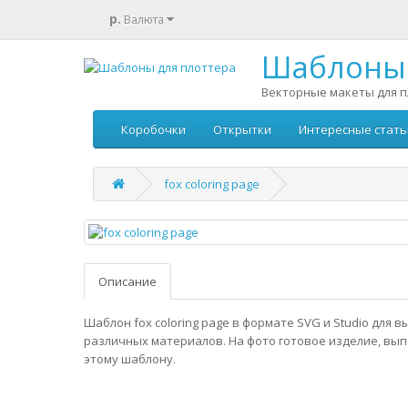
р.
Валюта
Шаблоны 
Векторные макеты для п
Коробочки
Открытки
Интересные стать
fox coloring page
Описание
Шаблон fox coloring page в формате SVG и Studio для 
различных материалов. На фото готовое изделие, вы
этому шаблону.