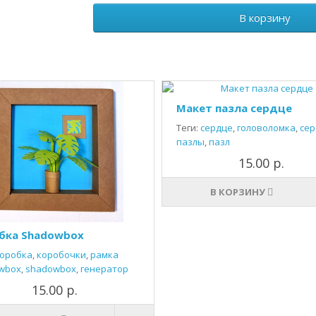
В корзину
Макет пазла сердце
Теги:
сердце
,
головоломка
,
сер
пазлы
,
пазл
15.00 р.
В КОРЗИНУ
бка Shadowbox
оробка
,
коробочки
,
рамка
wbox
,
shadowbox
,
генератор
15.00 р.