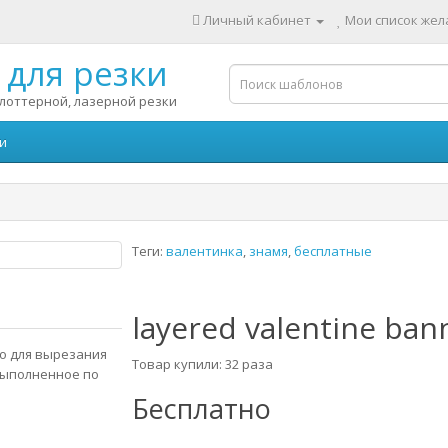
Личный кабинет
Мои список жела
для резки
лоттерной, лазерной резки
и
Теги:
валентинка
,
знамя
,
бесплатные
layered valentine ban
io для вырезания
Товар купили: 32 раза
выполненное по
Бесплатно