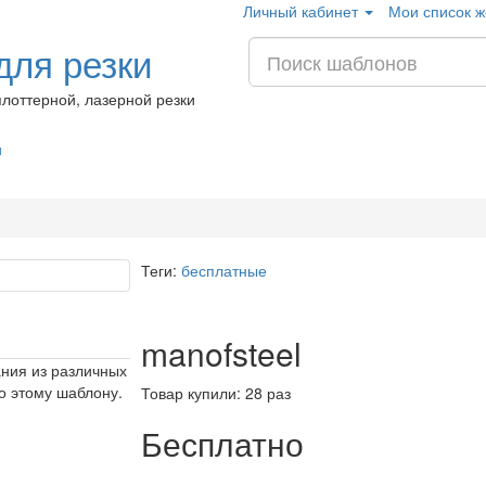
Личный кабинет
Мои список ж
ля резки
лоттерной, лазерной резки
и
Теги:
бесплатные
manofsteel
ания из различных
о этому шаблону.
Товар купили: 28 раз
Бесплатно