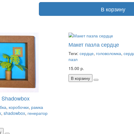
В корзину
Макет пазла сердце
Теги:
сердце
,
головоломка
,
серд
пазл
15.00 р.
В корзину
а Shadowbox
бка
,
коробочки
,
рамка
x
,
shadowbox
,
генератор
у