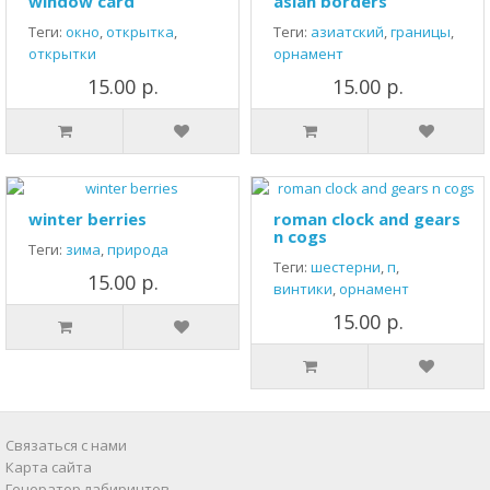
window card
asian borders
Теги:
окно
,
открытка
,
Теги:
азиатский
,
границы
,
открытки
орнамент
15.00 р.
15.00 р.
winter berries
roman clock and gears
n cogs
Теги:
зима
,
природа
Теги:
шестерни
,
п
,
15.00 р.
винтики
,
орнамент
15.00 р.
Связаться с нами
Карта сайта
Генератор лабиринтов