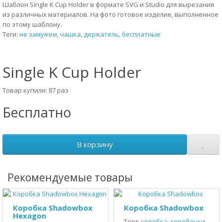
Шаблон Single K Cup Holder в формате SVG и Studio для вырезания
из различных материалов. На фото готовое изделие, выполненное
по этому шаблону.
Теги:
не замужем
,
чашка
,
держатель
,
бесплатные
Single K Cup Holder
Товар купили: 87 раз
Бесплатно
В корзину
Рекомендуемые товары
Коробка Shadowbox
Коробка Shadowbox
Hexagon
Теги:
коробка
,
коробочки
,