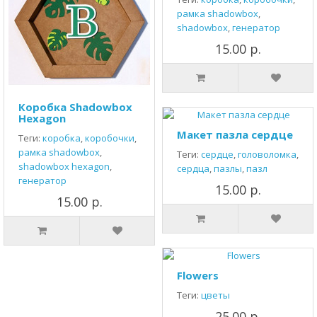
рамка shadowbox
,
shadowbox
,
генератор
15.00 р.
Коробка Shadowbox
Hexagon
Макет пазла сердце
Теги:
коробка
,
коробочки
,
рамка shadowbox
,
Теги:
сердце
,
головоломка
,
shadowbox hexagon
,
сердца
,
пазлы
,
пазл
генератор
15.00 р.
15.00 р.
Flowers
Теги:
цветы
25.00 р.