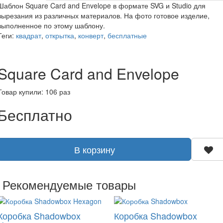
Шаблон Square Card and Envelope в формате SVG и Studio для
вырезания из различных материалов. На фото готовое изделие,
выполненное по этому шаблону.
Теги:
квадрат
,
открытка
,
конверт
,
бесплатные
Square Card and Envelope
Товар купили: 106 раз
Бесплатно
В корзину
Рекомендуемые товары
Коробка Shadowbox
Коробка Shadowbox