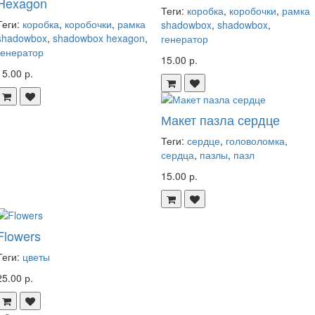
Hexagon
Теги:
коробка
,
коробочки
,
рамка
Теги:
коробка
,
коробочки
,
рамка
shadowbox
,
shadowbox
,
shadowbox
,
shadowbox hexagon
,
генератор
генератор
15.00 р.
15.00 р.
Макет пазла сердце
Теги:
сердце
,
головоломка
,
сердца
,
пазлы
,
пазл
15.00 р.
Flowers
Теги:
цветы
25.00 р.