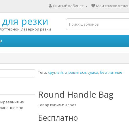
Личный кабинет
Мои список желан
для резки
лоттерной, лазерной резки
и
Теги:
круглый
,
справиться
,
сумка
,
бесплатные
Round Handle Bag
вырезания из
Товар купили: 97 раз
полненное по
Бесплатно