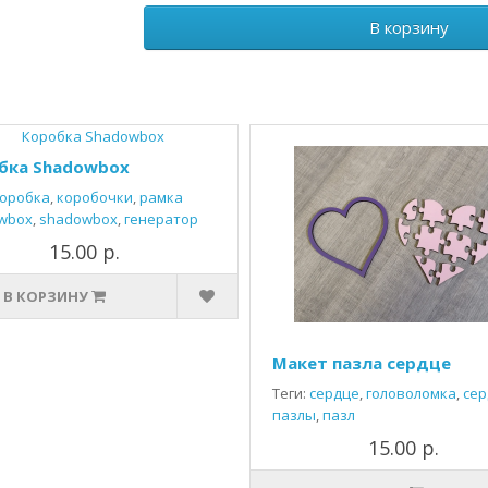
В корзину
бка Shadowbox
оробка
,
коробочки
,
рамка
wbox
,
shadowbox
,
генератор
15.00 р.
В КОРЗИНУ
Макет пазла сердце
Теги:
сердце
,
головоломка
,
сер
пазлы
,
пазл
15.00 р.