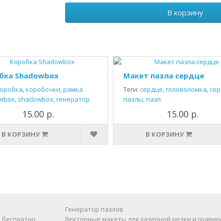
В корзину
бка Shadowbox
Макет пазла сердце
оробка
,
коробочки
,
рамка
Теги:
сердце
,
головоломка
,
сер
wbox
,
shadowbox
,
генератор
пазлы
,
пазл
15.00 р.
15.00 р.
В КОРЗИНУ
В КОРЗИНУ
Генератор пазлов
 бесплатно
Векторные макеты для лазерной резки и гравир