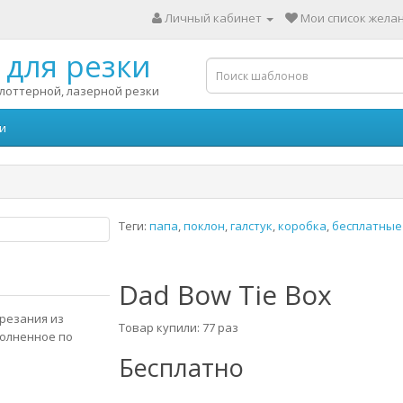
Личный кабинет
Мои список желан
для резки
лоттерной, лазерной резки
и
Теги:
папа
,
поклон
,
галстук
,
коробка
,
бесплатные
Dad Bow Tie Box
ырезания из
Товар купили: 77 раз
полненное по
Бесплатно