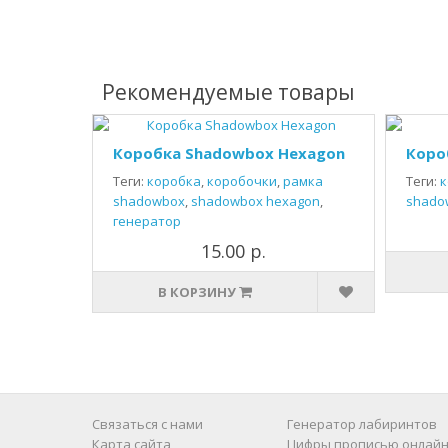
Рекомендуемые товары
Коробка Shadowbox Hexagon
Коро
Теги:
коробка
,
коробочки
,
рамка
Теги:
к
shadowbox
,
shadowbox hexagon
,
shado
генератор
15.00 р.
В КОРЗИНУ
Связаться с нами
Генератор лабиринтов
Карта сайта
Цифры прописью онлайн