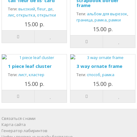
tall 'fleur de lis' card
scrapbook border
frame
Теги:
высокий
,
fleur
,
де
,
Теги:
альбом для вырезок
,
лис
,
открытка
,
открытки
граница
,
рамка
,
рамки
15.00 р.
15.00 р.
1 piece leaf cluster
3 way ornate frame
Теги:
лист
,
кластер
Теги:
способ
,
рамка
15.00 р.
15.00 р.
Связаться с нами
Карта сайта
Генератор лабиринтов
Цифры прописью онлайн бесплатно