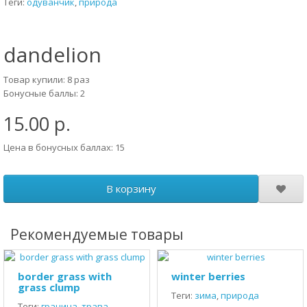
Теги:
одуванчик
,
природа
dandelion
Товар купили: 8 раз
Бонусные баллы: 2
15.00 р.
Цена в бонусных баллах: 15
В корзину
Рекомендуемые товары
border grass with
winter berries
grass clump
Теги:
зима
,
природа
Теги:
граница
,
трава
,