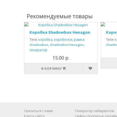
Рекомендуемые товары
Коробка Shadowbox Hexagon
Коро
Теги:
коробка
,
коробочки
,
рамка
Теги:
к
shadowbox
,
shadowbox hexagon
,
shado
генератор
15.00 р.
В КОРЗИНУ
Связаться с нами
Генератор лабиринтов
Карта сайта
Цифры прописью онлайн