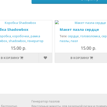
бка Shadowbox
Макет пазла сердце
оробка
,
коробочки
,
рамка
Теги:
сердце
,
головоломка
,
сер
wbox
,
shadowbox
,
генератор
пазлы
,
пазл
15.00 р.
15.00 р.
В КОРЗИНУ
В КОРЗИНУ
Генератор пазлов
 бесплатно
Векторные макеты для лазерной резки и гравир