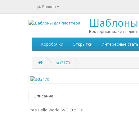
р.
Валюта
Шаблоны 
Векторные макеты для п
Коробочки
Открытки
Интересные стать
sct2170
Описание
Free Hello World SVG Cut File