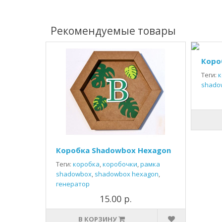
Рекомендуемые товары
Коро
Теги:
к
shado
Коробка Shadowbox Hexagon
Теги:
коробка
,
коробочки
,
рамка
shadowbox
,
shadowbox hexagon
,
генератор
15.00 р.
В КОРЗИНУ