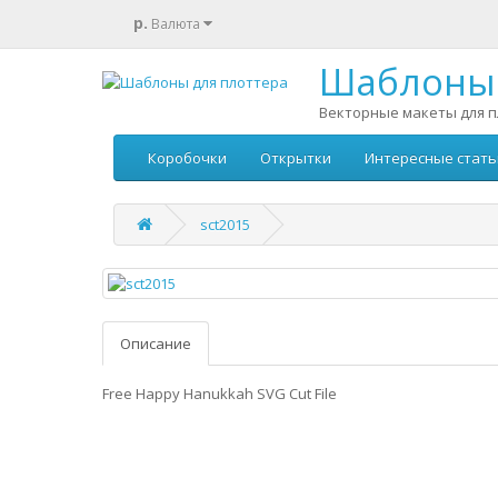
р.
Валюта
Шаблоны 
Векторные макеты для п
Коробочки
Открытки
Интересные стать
sct2015
Описание
Free Happy Hanukkah SVG Cut File