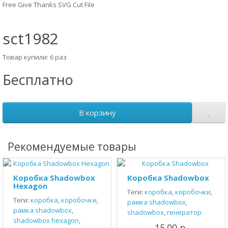
Free Give Thanks SVG Cut File
sct1982
Товар купили: 6 раз
Бесплатно
В корзину
Рекомендуемые товары
Коробка Shadowbox
Коробка Shadowbox
Hexagon
Теги:
коробка
,
коробочки
,
Теги:
коробка
,
коробочки
,
рамка shadowbox
,
рамка shadowbox
,
shadowbox
,
генератор
shadowbox hexagon
,
15.00 р.