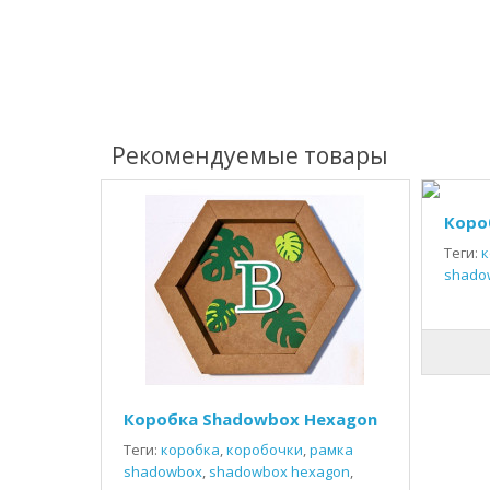
Рекомендуемые товары
Коро
Теги:
к
shado
Коробка Shadowbox Hexagon
Теги:
коробка
,
коробочки
,
рамка
shadowbox
,
shadowbox hexagon
,