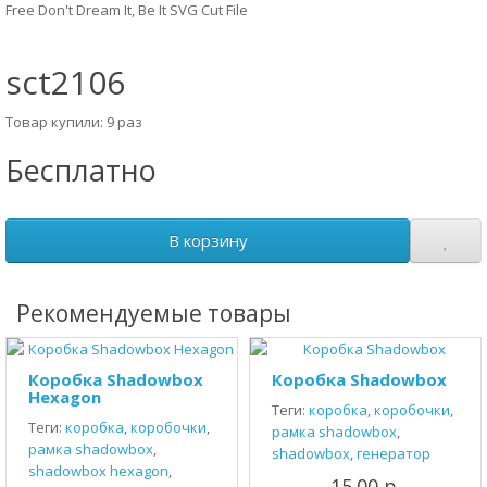
Free Don't Dream It, Be It SVG Cut File
sct2106
Товар купили: 9 раз
Бесплатно
В корзину
Рекомендуемые товары
Коробка Shadowbox
Коробка Shadowbox
Hexagon
Теги:
коробка
,
коробочки
,
Теги:
коробка
,
коробочки
,
рамка shadowbox
,
рамка shadowbox
,
shadowbox
,
генератор
shadowbox hexagon
,
15.00 р.