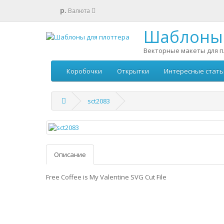
р.
Валюта
Шаблоны 
Векторные макеты для п
Коробочки
Открытки
Интересные стать
sct2083
Описание
Free Coffee is My Valentine SVG Cut File