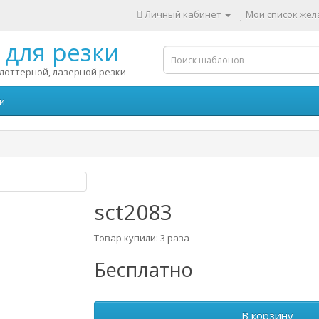
Личный кабинет
Мои список жела
для резки
лоттерной, лазерной резки
и
sct2083
Товар купили: 3 раза
Бесплатно
В корзину