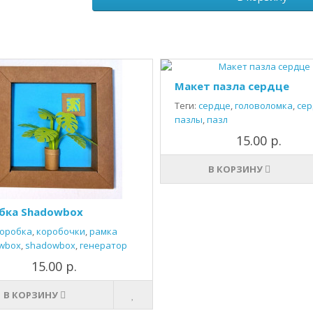
Макет пазла сердце
Теги:
сердце
,
головоломка
,
сер
пазлы
,
пазл
15.00 р.
В КОРЗИНУ
бка Shadowbox
оробка
,
коробочки
,
рамка
wbox
,
shadowbox
,
генератор
15.00 р.
В КОРЗИНУ