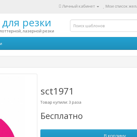
Личный кабинет
Мои список жела
для резки
лоттерной, лазерной резки
и
sct1971
Товар купили: 3 раза
Бесплатно
В корзину