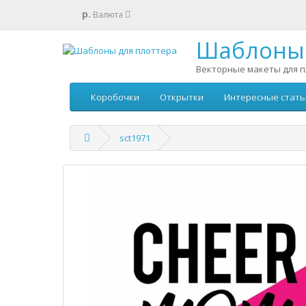
р.
Валюта
Шаблоны 
Векторные макеты для п
Коробочки
Открытки
Интересные стать
sct1971