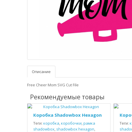
Описание
Free Cheer Mom SVG Cut File
Рекомендуемые товары
Коробка Shadowbox Hexagon
Коро
Теги:
коробка
,
коробочки
,
рамка
Теги:
к
shadowbox
,
shadowbox hexagon
,
shado