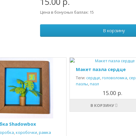
15.00 р.
Цена в бонусных баллах: 15
В корзину
Макет пазла сердце
Теги:
сердце
,
головоломка
,
сер
пазлы
,
пазл
15.00 р.
В КОРЗИНУ
бка Shadowbox
оробка
,
коробочки
,
рамка