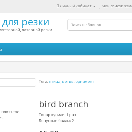
Личный кабинет
Мои список жела
для резки
лоттерной, лазерной резки
и
Теги:
птица
,
ветвь
,
орнамент
bird branch
 плоттере.
Товар купили: 1 раз
ия.
Бонусные баллы: 2