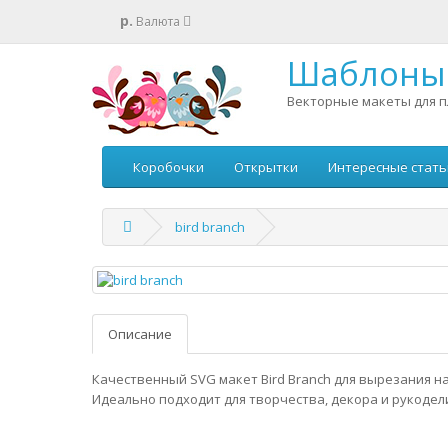
р.
Валюта
Шаблоны 
Векторные макеты для п
Коробочки
Открытки
Интересные стать
bird branch
Описание
Качественный SVG макет Bird Branch для вырезания на
Идеально подходит для творчества, декора и рукодел