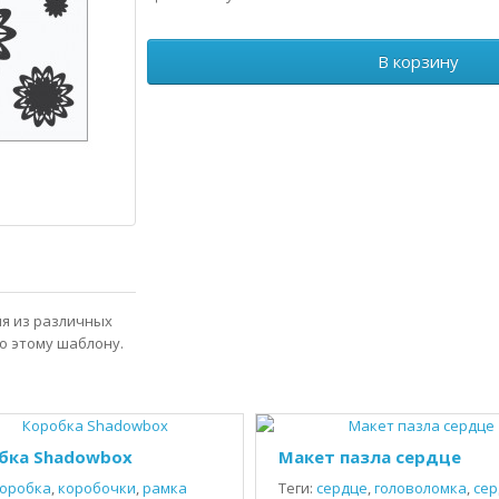
В корзину
ия из различных
о этому шаблону.
бка Shadowbox
Макет пазла сердце
оробка
,
коробочки
,
рамка
Теги:
сердце
,
головоломка
,
сер