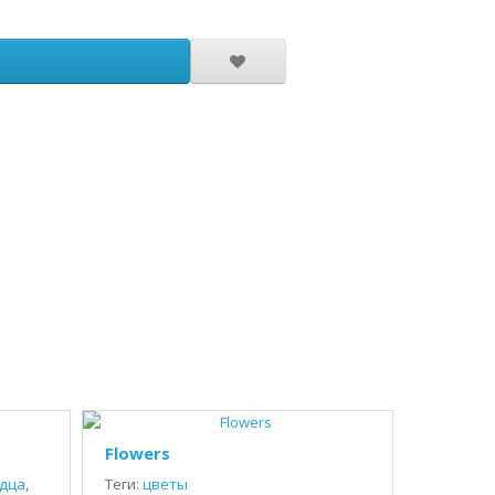
Flowers
дца
,
Теги:
цветы