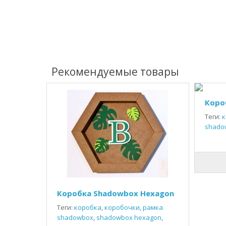
Рекомендуемые товары
Коро
Теги:
к
shado
Коробка Shadowbox Hexagon
Теги:
коробка
,
коробочки
,
рамка
shadowbox
,
shadowbox hexagon
,