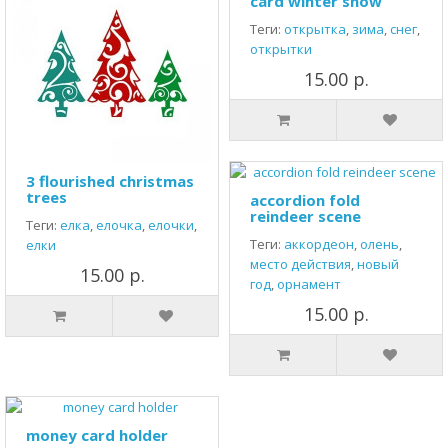
card winter snow
Теги:
открытка
,
зима
,
снег
,
открытки
15.00 р.
3 flourished christmas
trees
accordion fold
reindeer scene
Теги:
елка
,
елочка
,
елочки
,
Теги:
аккордеон
,
олень
,
елки
место действия
,
новый
15.00 р.
год
,
орнамент
15.00 р.
money card holder