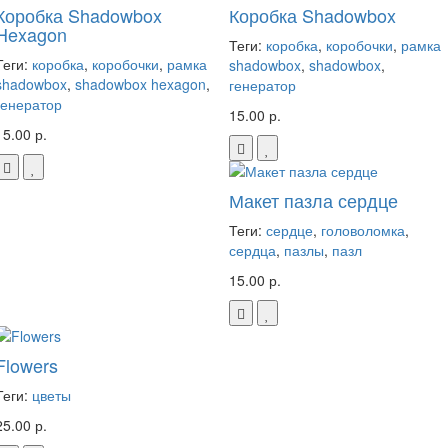
Коробка Shadowbox
Коробка Shadowbox
Hexagon
Теги:
коробка
,
коробочки
,
рамка
Теги:
коробка
,
коробочки
,
рамка
shadowbox
,
shadowbox
,
shadowbox
,
shadowbox hexagon
,
генератор
генератор
15.00 р.
15.00 р.
Макет пазла сердце
Теги:
сердце
,
головоломка
,
сердца
,
пазлы
,
пазл
15.00 р.
Flowers
Теги:
цветы
25.00 р.