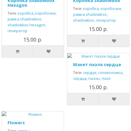
Коробка Shadowbox
Коробка Shadowbox
Hexagon
Теги:
коробка
,
коробочки
,
Теги:
коробка
,
коробочки
,
рамка shadowbox
,
рамка shadowbox
,
shadowbox
,
генератор
shadowbox hexagon
,
15.00 р.
генератор
15.00 р.
Макет пазла сердце
Теги:
сердце
,
головоломка
,
сердца
,
пазлы
,
пазл
15.00 р.
Flowers
Теги:
цветы