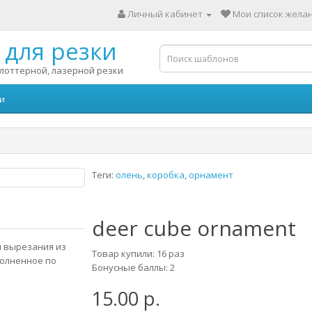
Личный кабинет
Мои список желан
для резки
лоттерной, лазерной резки
и
Теги:
олень
,
коробка
,
орнамент
deer cube ornament
я вырезания из
Товар купили: 16 раз
полненное по
Бонусные баллы: 2
15.00 р.