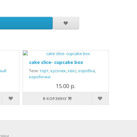
cake slice- cupcake box
вый
Теги:
торт
,
кусочек
,
кекс
,
коробка
,
коробочки
15.00 р.
В КОРЗИНУ
овки