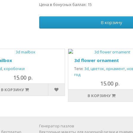
Цена в бонусных баллах: 15
В корзину
ilbox
3d flower ornament
d
,
коробочки
Теги:
3d
,
цветок
,
орнамент
,
но
год
15.00 р.
15.00 р.
В КОРЗИНУ
В КОРЗИНУ
Генератор пазлов
 бесплатно
Векторные макеты для лазерной резки и гравир