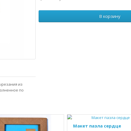
В корзину
вырезания из
полненное по
Макет пазла сердце