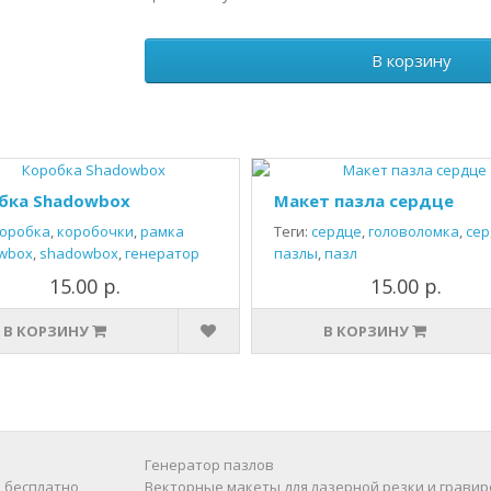
В корзину
бка Shadowbox
Макет пазла сердце
оробка
,
коробочки
,
рамка
Теги:
сердце
,
головоломка
,
сер
wbox
,
shadowbox
,
генератор
пазлы
,
пазл
15.00 р.
15.00 р.
В КОРЗИНУ
В КОРЗИНУ
Генератор пазлов
 бесплатно
Векторные макеты для лазерной резки и гравир