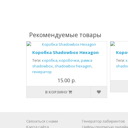
Рекомендуемые товары
Коробка Shadowbox Hexagon
Коро
Теги:
коробка
,
коробочки
,
рамка
Теги:
к
shadowbox
,
shadowbox hexagon
,
shado
генератор
15.00 р.
В КОРЗИНУ
Связаться с нами
Генератор лабиринтов
Карта сайта
Цифры прописью онлайн