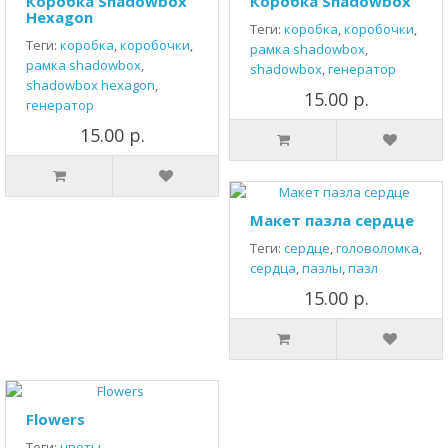
Коробка Shadowbox
Коробка Shadowbox
Hexagon
Теги:
коробка
,
коробочки
,
Теги:
коробка
,
коробочки
,
рамка shadowbox
,
рамка shadowbox
,
shadowbox
,
генератор
shadowbox hexagon
,
15.00 р.
генератор
15.00 р.
Макет пазла сердце
Теги:
сердце
,
головоломка
,
сердца
,
пазлы
,
пазл
15.00 р.
Flowers
Теги:
цветы