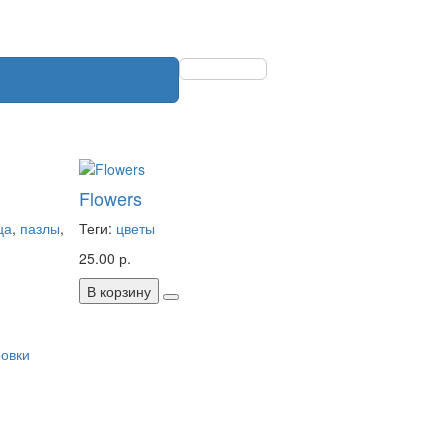
Flowers
ца
,
пазлы
,
Теги:
цветы
25.00 р.
В корзину
ровки