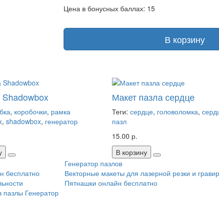
Цена в бонусных баллах: 15
В корзину
а Shadowbox
Макет пазла сердце
бка
,
коробочки
,
рамка
Теги:
сердце
,
головоломка
,
серд
x
,
shadowbox
,
генератор
пазл
15.00 р.
у
В корзину
Генератор пазлов
н бесплатно
Векторные макеты для лазерной резки и грави
льности
Пятнашки онлайн бесплатно
в пазлы
Генератор