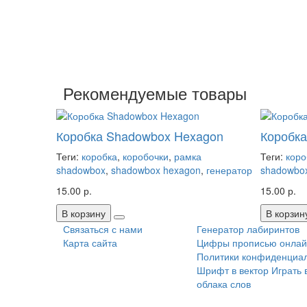
Рекомендуемые товары
Коробка Shadowbox Hexagon
Коробк
Теги:
коробка
,
коробочки
,
рамка
Теги:
коро
shadowbox
,
shadowbox hexagon
,
генератор
shadowbo
15.00 р.
15.00 р.
В корзину
В корзин
Связаться с нами
Генератор лабиринтов
Карта сайта
Цифры прописью онлай
Политики конфиденциа
Шрифт в вектор
Играть 
облака слов