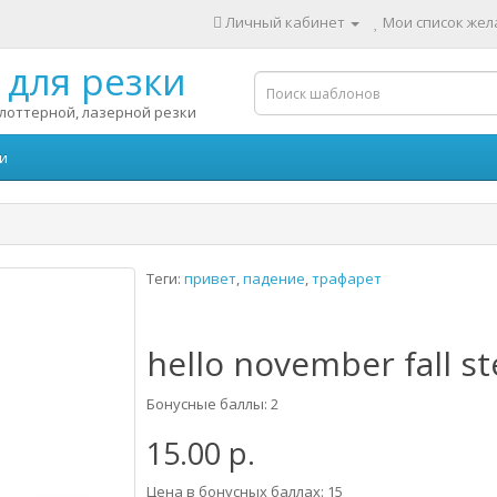
Личный кабинет
Мои список жела
для резки
лоттерной, лазерной резки
и
Теги:
привет
,
падение
,
трафарет
hello november fall st
Бонусные баллы: 2
15.00 р.
Цена в бонусных баллах: 15