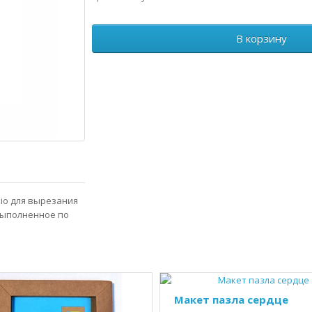
В корзину
dio для вырезания
выполненное по
Макет пазла сердце