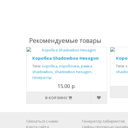
Рекомендуемые товары
Коробка Shadowbox Hexagon
Коро
Теги:
коробка
,
коробочки
,
рамка
Теги:
к
shadowbox
,
shadowbox hexagon
,
shado
генератор
15.00 р.
В КОРЗИНУ
Связаться с нами
Генератор лабиринтов
Карта сайта
Цифры прописью онлайн