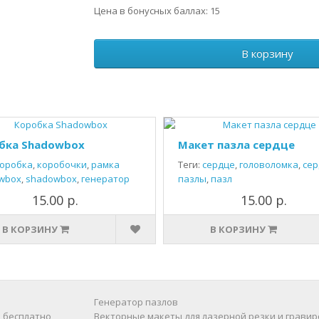
Цена в бонусных баллах: 15
В корзину
бка Shadowbox
Макет пазла сердце
оробка
,
коробочки
,
рамка
Теги:
сердце
,
головоломка
,
сер
wbox
,
shadowbox
,
генератор
пазлы
,
пазл
15.00 р.
15.00 р.
В КОРЗИНУ
В КОРЗИНУ
Генератор пазлов
 бесплатно
Векторные макеты для лазерной резки и гравир