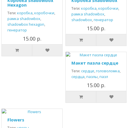
Коробка Shadowbox
Коробка Shadowbox
Hexagon
Теги:
коробка
,
коробочки
,
Теги:
коробка
,
коробочки
,
рамка shadowbox
,
рамка shadowbox
,
shadowbox
,
генератор
shadowbox hexagon
,
15.00 р.
генератор
15.00 р.
Макет пазла сердце
Теги:
сердце
,
головоломка
,
сердца
,
пазлы
,
пазл
15.00 р.
Flowers
Теги:
цветы