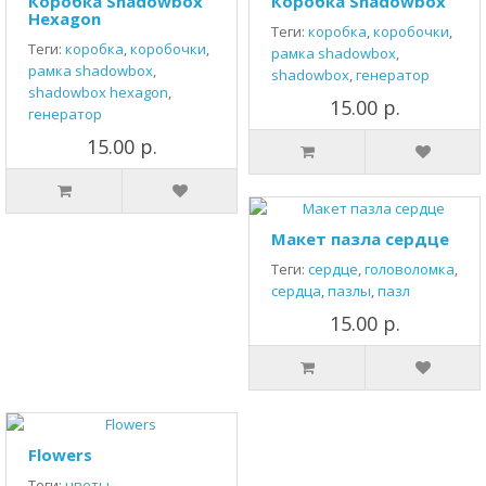
Коробка Shadowbox
Коробка Shadowbox
Hexagon
Теги:
коробка
,
коробочки
,
Теги:
коробка
,
коробочки
,
рамка shadowbox
,
рамка shadowbox
,
shadowbox
,
генератор
shadowbox hexagon
,
15.00 р.
генератор
15.00 р.
Макет пазла сердце
Теги:
сердце
,
головоломка
,
сердца
,
пазлы
,
пазл
15.00 р.
Flowers
Теги:
цветы