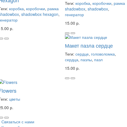
Hexagon
Теги:
коробка
,
коробочки
,
рамка
Теги:
коробка
,
коробочки
,
рамка
shadowbox
,
shadowbox
,
shadowbox
,
shadowbox hexagon
,
генератор
генератор
15.00 р.
15.00 р.
Макет пазла сердце
Теги:
сердце
,
головоломка
,
сердца
,
пазлы
,
пазл
15.00 р.
Flowers
Теги:
цветы
25.00 р.
Связаться с нами