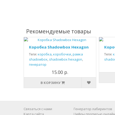
Рекомендуемые товары
Коробка Shadowbox Hexagon
Коро
Теги:
коробка
,
коробочки
,
рамка
Теги:
к
shadowbox
,
shadowbox hexagon
,
shado
генератор
15.00 р.
В КОРЗИНУ
Связаться с нами
Генератор лабиринтов
Карта сайта
Цифры прописью онлайн