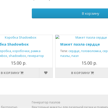
В корзину
бка Shadowbox
Макет пазла сердце
оробка
,
коробочки
,
рамка
Теги:
сердце
,
головоломка
,
сер
wbox
,
shadowbox
,
генератор
пазлы
,
пазл
15.00 р.
15.00 р.
В КОРЗИНУ
В КОРЗИНУ
Генератор пазлов
 бесплатно
Векторные макеты для лазерной резки и гравир