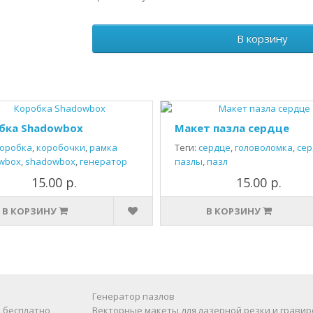
В корзину
бка Shadowbox
Макет пазла сердце
оробка
,
коробочки
,
рамка
Теги:
сердце
,
головоломка
,
сер
wbox
,
shadowbox
,
генератор
пазлы
,
пазл
15.00 р.
15.00 р.
В КОРЗИНУ
В КОРЗИНУ
Генератор пазлов
 бесплатно
Векторные макеты для лазерной резки и гравир