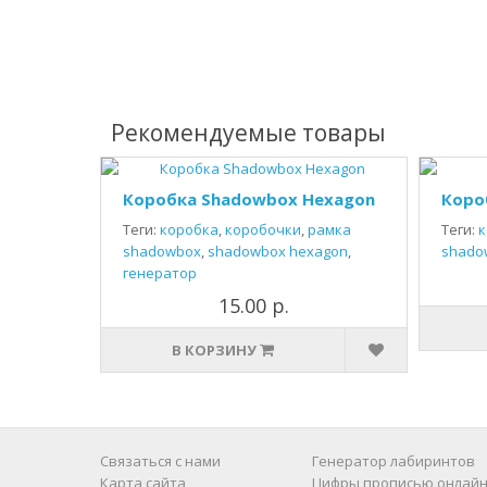
Рекомендуемые товары
Коробка Shadowbox Hexagon
Коро
Теги:
коробка
,
коробочки
,
рамка
Теги:
к
shadowbox
,
shadowbox hexagon
,
shado
генератор
15.00 р.
В КОРЗИНУ
Связаться с нами
Генератор лабиринтов
Карта сайта
Цифры прописью онлайн