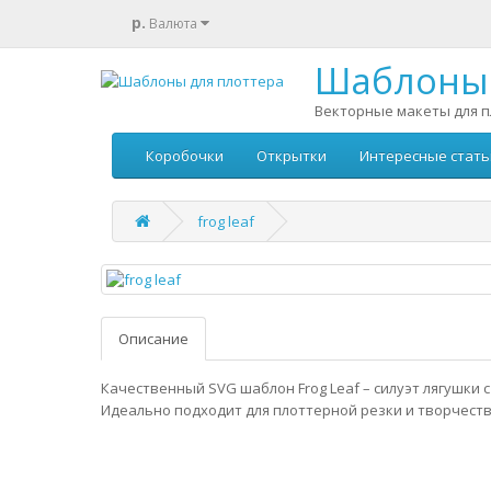
р.
Валюта
Шаблоны 
Векторные макеты для п
Коробочки
Открытки
Интересные стать
frog leaf
Описание
Качественный SVG шаблон Frog Leaf – силуэт лягушки с
Идеально подходит для плоттерной резки и творчеств