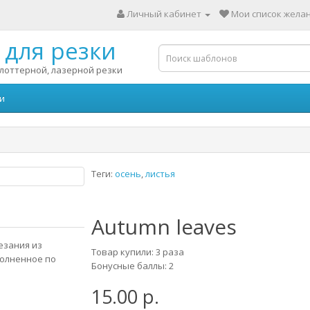
Личный кабинет
Мои список желан
для резки
лоттерной, лазерной резки
и
Теги:
осень
,
листья
Autumn leaves
езания из
Товар купили: 3 раза
полненное по
Бонусные баллы: 2
15.00 р.