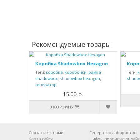
Рекомендуемые товары
Коробка Shadowbox Hexagon
Коро
Теги:
коробка
,
коробочки
,
рамка
Теги:
к
shadowbox
,
shadowbox hexagon
,
shado
генератор
15.00 р.
В КОРЗИНУ
Связаться с нами
Генератор лабиринтов
Карта сайта
Цифры прописью онлайн