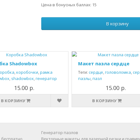
Цена в бонусных баллах: 15
В корзину
бка Shadowbox
Макет пазла сердце
оробка
,
коробочки
,
рамка
Теги:
сердце
,
головоломка
,
сер
wbox
,
shadowbox
,
генератор
пазлы
,
пазл
15.00 р.
15.00 р.
В КОРЗИНУ
В КОРЗИНУ
Генератор пазлов
 бесплатно
Векторные макеты для лазерной резки и гравир