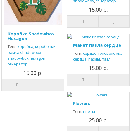
shadowbox
,
генератор
15.00 р.
Коробка Shadowbox
Hexagon
Макет пазла сердце
Теги:
коробка
,
коробочки
,
рамка shadowbox
,
Теги:
сердце
,
головоломка
,
shadowbox hexagon
,
сердца
,
пазлы
,
пазл
генератор
15.00 р.
15.00 р.
Flowers
Теги:
цветы
25.00 р.