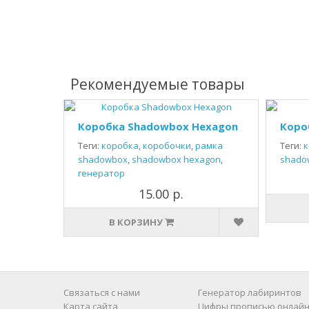
Рекомендуемые товары
Коробка Shadowbox Hexagon
Коро
Теги:
коробка
,
коробочки
,
рамка
Теги:
к
shadowbox
,
shadowbox hexagon
,
shado
генератор
15.00 р.
В КОРЗИНУ
Связаться с нами
Генератор лабиринтов
Карта сайта
Цифры прописью онлайн