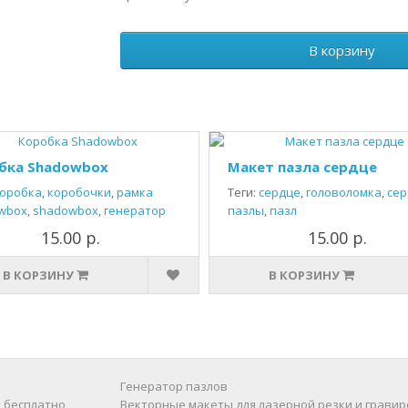
В корзину
бка Shadowbox
Макет пазла сердце
оробка
,
коробочки
,
рамка
Теги:
сердце
,
головоломка
,
сер
wbox
,
shadowbox
,
генератор
пазлы
,
пазл
15.00 р.
15.00 р.
В КОРЗИНУ
В КОРЗИНУ
Генератор пазлов
 бесплатно
Векторные макеты для лазерной резки и гравир